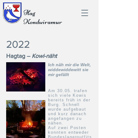
Hag
Kondwiramur
2022
Hagtag –
Kowi-näht
Ich näh mir die Welt,
widdewiddewitt sie
mir gefällt
Am 30.05. trafen
sich viele Kowis
bereits früh in der
Burg. Schnell
wurde aufgebaut
und kurz danach
angefangen zu
nähen.
Auf zwei Posten
konnten entweder
Bundeslageroutfits