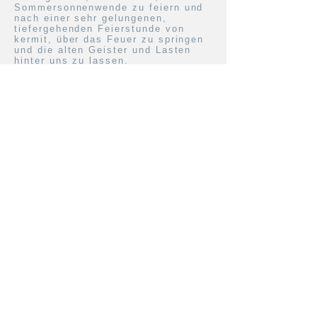
Sommersonnenwende zu feiern und
nach einer sehr gelungenen,
tiefergehenden Feierstunde von
kermit, über das Feuer zu springen
und die alten Geister und Lasten
hinter uns zu lassen.
Und was machten wir dann? Ganz
klar - wir setzten uns zusammen,
tranken Tschai, sangen, lachten
und genossen die Gemeinschaft
und Unbeschwertheit.
Und auch so ging dieses
Wochenende viel zu schnell vorbei,
sodass wir Sonntag am Bahnhof in
Gedanken immer noch zwischen den
Kirschbäumen standen.
Großfahrt nach Schweden
ordwärts, nordwärts woll'n wir
N
ziehen...
2022 zog es den Ring Belakane in
zwei Fahrtengruppen in das schöne
Schweden. Zwei Wochen wurde
zusammen gewandert, gespielt,
gelacht und Momente erlebt, die
einen um einiges reicher machen.
So hell auf begeistert von einer