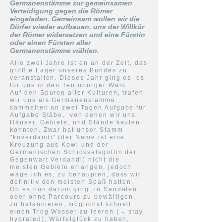
Germanenstämme zur gemeinsamen
Verteidigung gegen die Römer
eingeladen. Gemeinsam wollen wir die
Dörfer wieder aufbauen, uns der Willkür
der Römer widersetzen und eine Fürstin
oder einen Fürsten aller
Germanenstämme wählen.
Alle zwei Jahre ist en an der Zeit, das
größte Lager unseres Bundes zu
veranstalten. Dieses Jahr
ging es es
für uns in den Teutoburger Wald.
Auf
den
Spuren alter Kulturen,
trafen
wir uns als Germanenstämme,
sammelten an zwei Tagen Aufgabe für
Aufgabe Stäbe, von denen wir uns
Häuser, Gebiete, und Stände kaufen
konnten. Zwar hat unser Stamm
"koverdandi" (der Name ist eine
Kreuzung aus Kowi und der
Germanischen Schicksalsgöttin der
Gegenwart Verdandi) nicht die
meisten Gebiete erlangen, jedoch
wage ich es, zu behaupten, dass wir
definitiv den meisten Spaß hatten.
Ob es nun darum ging, in Sandalen
oder ohne Parcours zu bewältigen,
zu
balancieren, möglichst schnell
einen Trog Wasser zu leeren (→ stay
hydrated), Würfelglück zu haben,