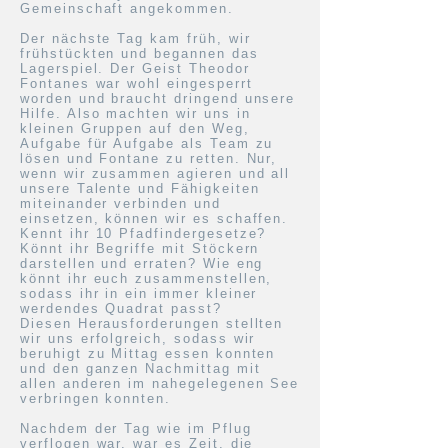
Gemeinschaft angekommen.
Der nächste Tag kam früh, wir
frühstückten und begannen das
Lagerspiel. Der Geist Theodor
Fontanes war wohl eingesperrt
worden und braucht dringend unsere
Hilfe. Also machten wir uns in
kleinen Gruppen auf den Weg,
Aufgabe für Aufgabe als Team zu
lösen und Fontane zu retten. Nur,
wenn wir zusammen agieren und all
unsere Talente und Fähigkeiten
miteinander verbinden und
einsetzen, können wir es schaffen.
Kennt ihr 10 Pfadfindergesetze?
Könnt ihr Begriffe mit Stöckern
darstellen und erraten? Wie eng
könnt ihr euch zusammenstellen,
sodass ihr in ein immer kleiner
werdendes Quadrat passt?
Diesen Herausforderungen stellten
wir uns erfolgreich, sodass wir
beruhigt zu Mittag essen konnten
und den ganzen Nachmittag mit
allen anderen im nahegelegenen See
verbringen konnten.
Nachdem der Tag wie im Pflug
verflogen war, war es Zeit, die